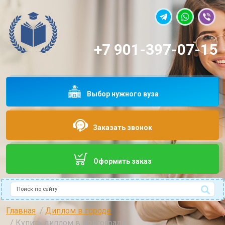
+7 901-397-07-15
Выбор нужного вуза
Заказать звонок
Оформить заказ
Поиск
Type 2 or more characters for results.
Главная
Диплом в городе
Купить диплом в Волгограде