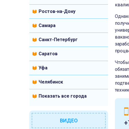
квали
Ростов-на-Дону
Однак
получ
Самара
униве
вакан
Санкт-Петербург
зараб
процв
Саратов
Чтобы
Уфа
обяза
заним
Челябинск
подтв
техни
Показать все города
ВИДЕО
+