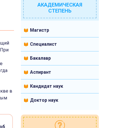
АКАДЕМИЧЕСКАЯ
СТЕПЕНЬ
Магистр
ющий
Специалист
 При
Бакалавр
те
огда
Аспирант
Кандидат наук
скве в
ным
Доктор наук
об