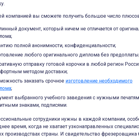
у.
ей компанией вы сможете получить большое число плюсов
линный документ, который ничем не отличается от оригина
лома;
антию полной анонимности, конфиденциальности;
отовление любого оригинального диплома без предоплаты
ративную отправку готовой корочки в любой регион Росси
фортным методом доставки;
можность заказать срочное
изготовление необходимого
лома
;
умент выбранного учебного заведения с нужными печатям
итными знаками, подписями.
ссиональные сотрудники нужны в каждой компании, особ
днее время, когда не хватает узконаправленных специалис
х производствах страны. И свидетельство фрезеровщика 