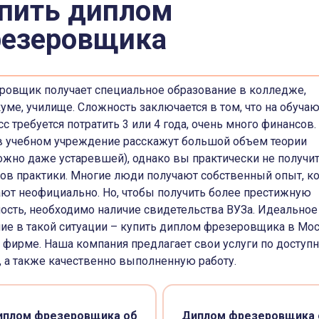
пить диплом
езеровщика
ровщик получает специальное образование в колледже,
уме, училище. Сложность заключается в том, что на обуча
с требуется потратить 3 или 4 года, очень много финансов.
 в учебном учреждение расскажут большой объем теории
ожно даже устаревшей), однако вы практически не получи
ов практики. Многие люди получают собственный опыт, к
ают неофициально. Но, чтобы получить более престижную
ость, необходимо наличие свидетельства ВУЗа. Идеальное
ие в такой ситуации – купить диплом фрезеровщика в Мо
 фирме. Наша компания предлагает свои услуги по доступ
, а также качественно выполненную работу.
иплом фрезеровщика об
Диплом фрезеровщика 