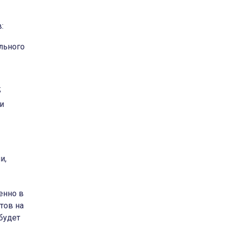
:
льного
;
и
и,
енно в
тов на
будет