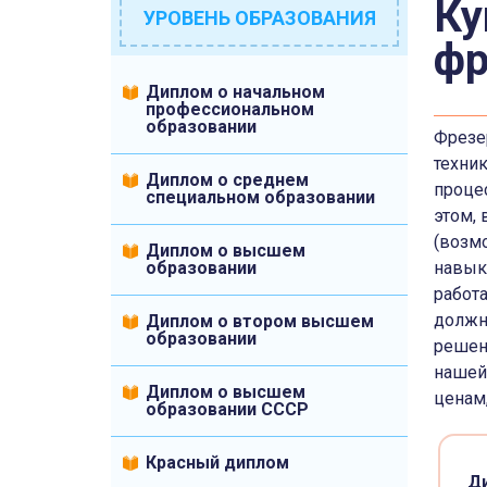
Ку
УРОВЕНЬ ОБРАЗОВАНИЯ
фр
Диплом о начальном
профессиональном
образовании
Фрезе
техник
Диплом о среднем
процес
специальном образовании
этом,
(возм
Диплом о высшем
образовании
навык
работ
должн
Диплом о втором высшем
образовании
решен
нашей
Диплом о высшем
ценам
образовании СССР
Красный диплом
Д