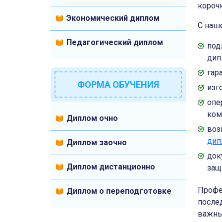
корочк
Экономический диплом
С наш
Педагогический диплом
под
дип
гар
ФОРМА ОБУЧЕНИЯ
изг
опе
ком
Диплом очно
воз
дип
Диплом заочно
док
Диплом дистанционно
защ
Профе
Диплом о переподготовке
после
важны