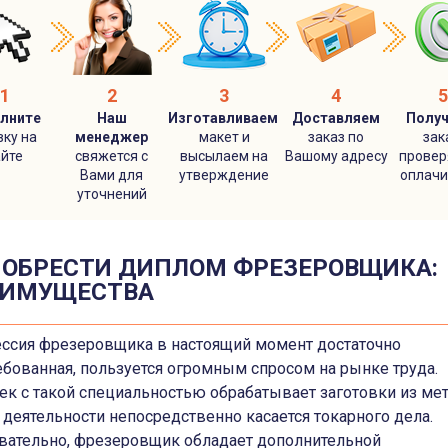
1
2
3
4
олните
Наш
Изготавливаем
Доставляем
Получ
вку на
менеджер
макет и
заказ по
зак
айте
свяжется с
высылаем на
Вашому адресу
провер
Вами для
утверждение
оплачи
уточнений
ОБРЕСТИ ДИПЛОМ ФРЕЗЕРОВЩИКА:
ЕИМУЩЕСТВА
ссия фрезеровщика в настоящий момент достаточно
ебованная, пользуется огромным спросом на рынке труда.
ек с такой специальностью обрабатывает заготовки из мет
 деятельности непосредственно касается токарного дела.
вательно, фрезеровщик обладает дополнительной